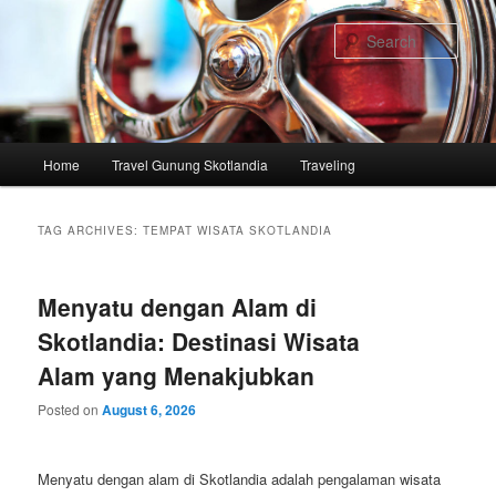
Skip
Skip
to
to
Sear
primary
secondary
content
content
Main
Home
Travel Gunung Skotlandia
Traveling
menu
TAG ARCHIVES:
TEMPAT WISATA SKOTLANDIA
Menyatu dengan Alam di
Skotlandia: Destinasi Wisata
Alam yang Menakjubkan
Posted on
August 6, 2026
Menyatu dengan alam di Skotlandia adalah pengalaman wisata