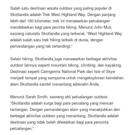
Salah satu destinasi wisata outdoor yang paling populer di
Skotlandia adalah Trek West Highland Way. Dengan panjang
lebih dari 150 kilometer, trek ini menawarkan petualangan
mendebarkan bagi para pecinta hiking. Menurut John Muir,
seorang naturalis Skotlandia yang terkenal, “West Highland Way
adalah salah satu trek hiking terbaik di dunia, dengan
pemandangan yang tak tertandingi.”
Selain hiking, Skotlandia juga menawarkan berbagai aktivitas
outdoor lainnya seperti mountain biking, climbing, dan kayaking.
Destinasi seperti Cairngorms National Park dan Isle of Skye
menjadi tempat yang sempurna untuk mengeksplorasi keindahan
alam Skotlandia sambil menantang adrenalin Anda.
Menurut Sarah Smith, seorang ahli petualangan outdoor,
“Skotlandia adalah surga bagi para petualang yang mencari
tantangan. Dengan pemandangan alam yang menakjubkan dan
berbagai aktivitas outdoor yang menantang, Skotlandia adalah
destinasi yang tidak boleh dilewatkan bagi para pencinta
petualangan.”