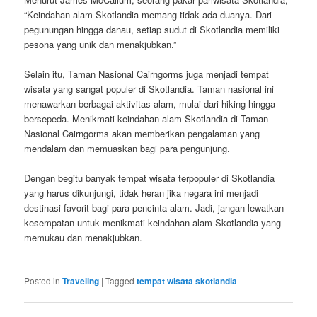
“Keindahan alam Skotlandia memang tidak ada duanya. Dari
pegunungan hingga danau, setiap sudut di Skotlandia memiliki
pesona yang unik dan menakjubkan.”
Selain itu, Taman Nasional Cairngorms juga menjadi tempat
wisata yang sangat populer di Skotlandia. Taman nasional ini
menawarkan berbagai aktivitas alam, mulai dari hiking hingga
bersepeda. Menikmati keindahan alam Skotlandia di Taman
Nasional Cairngorms akan memberikan pengalaman yang
mendalam dan memuaskan bagi para pengunjung.
Dengan begitu banyak tempat wisata terpopuler di Skotlandia
yang harus dikunjungi, tidak heran jika negara ini menjadi
destinasi favorit bagi para pencinta alam. Jadi, jangan lewatkan
kesempatan untuk menikmati keindahan alam Skotlandia yang
memukau dan menakjubkan.
Posted in
Traveling
|
Tagged
tempat wisata skotlandia