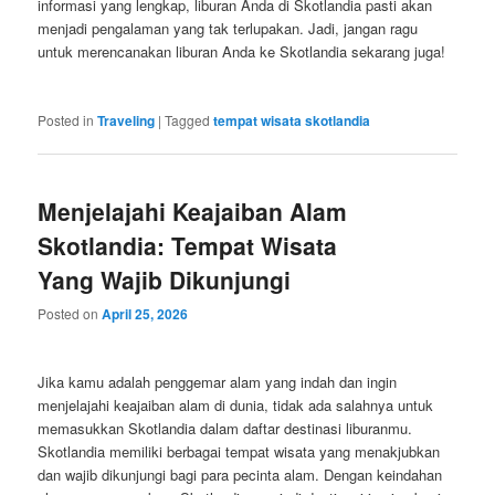
informasi yang lengkap, liburan Anda di Skotlandia pasti akan
menjadi pengalaman yang tak terlupakan. Jadi, jangan ragu
untuk merencanakan liburan Anda ke Skotlandia sekarang juga!
Posted in
Traveling
|
Tagged
tempat wisata skotlandia
Menjelajahi Keajaiban Alam
Skotlandia: Tempat Wisata
Yang Wajib Dikunjungi
Posted on
April 25, 2026
Jika kamu adalah penggemar alam yang indah dan ingin
menjelajahi keajaiban alam di dunia, tidak ada salahnya untuk
memasukkan Skotlandia dalam daftar destinasi liburanmu.
Skotlandia memiliki berbagai tempat wisata yang menakjubkan
dan wajib dikunjungi bagi para pecinta alam. Dengan keindahan