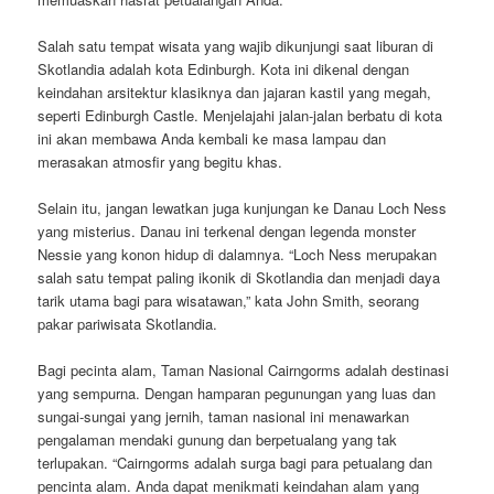
Salah satu tempat wisata yang wajib dikunjungi saat liburan di
Skotlandia adalah kota Edinburgh. Kota ini dikenal dengan
keindahan arsitektur klasiknya dan jajaran kastil yang megah,
seperti Edinburgh Castle. Menjelajahi jalan-jalan berbatu di kota
ini akan membawa Anda kembali ke masa lampau dan
merasakan atmosfir yang begitu khas.
Selain itu, jangan lewatkan juga kunjungan ke Danau Loch Ness
yang misterius. Danau ini terkenal dengan legenda monster
Nessie yang konon hidup di dalamnya. “Loch Ness merupakan
salah satu tempat paling ikonik di Skotlandia dan menjadi daya
tarik utama bagi para wisatawan,” kata John Smith, seorang
pakar pariwisata Skotlandia.
Bagi pecinta alam, Taman Nasional Cairngorms adalah destinasi
yang sempurna. Dengan hamparan pegunungan yang luas dan
sungai-sungai yang jernih, taman nasional ini menawarkan
pengalaman mendaki gunung dan berpetualang yang tak
terlupakan. “Cairngorms adalah surga bagi para petualang dan
pencinta alam. Anda dapat menikmati keindahan alam yang