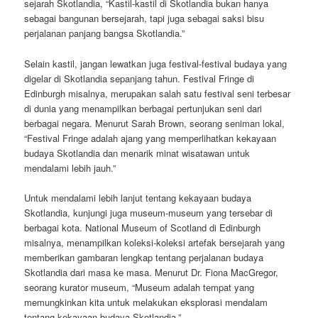
sejarah Skotlandia, “Kastil-kastil di Skotlandia bukan hanya
sebagai bangunan bersejarah, tapi juga sebagai saksi bisu
perjalanan panjang bangsa Skotlandia.”
Selain kastil, jangan lewatkan juga festival-festival budaya yang
digelar di Skotlandia sepanjang tahun. Festival Fringe di
Edinburgh misalnya, merupakan salah satu festival seni terbesar
di dunia yang menampilkan berbagai pertunjukan seni dari
berbagai negara. Menurut Sarah Brown, seorang seniman lokal,
“Festival Fringe adalah ajang yang memperlihatkan kekayaan
budaya Skotlandia dan menarik minat wisatawan untuk
mendalami lebih jauh.”
Untuk mendalami lebih lanjut tentang kekayaan budaya
Skotlandia, kunjungi juga museum-museum yang tersebar di
berbagai kota. National Museum of Scotland di Edinburgh
misalnya, menampilkan koleksi-koleksi artefak bersejarah yang
memberikan gambaran lengkap tentang perjalanan budaya
Skotlandia dari masa ke masa. Menurut Dr. Fiona MacGregor,
seorang kurator museum, “Museum adalah tempat yang
memungkinkan kita untuk melakukan eksplorasi mendalam
tentang kekayaan budaya Skotlandia.”