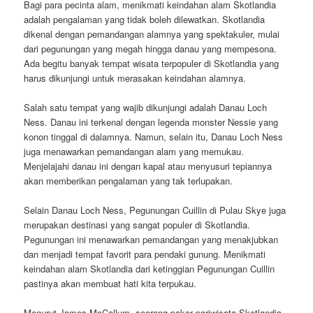
Bagi para pecinta alam, menikmati keindahan alam Skotlandia
adalah pengalaman yang tidak boleh dilewatkan. Skotlandia
dikenal dengan pemandangan alamnya yang spektakuler, mulai
dari pegunungan yang megah hingga danau yang mempesona.
Ada begitu banyak tempat wisata terpopuler di Skotlandia yang
harus dikunjungi untuk merasakan keindahan alamnya.
Salah satu tempat yang wajib dikunjungi adalah Danau Loch
Ness. Danau ini terkenal dengan legenda monster Nessie yang
konon tinggal di dalamnya. Namun, selain itu, Danau Loch Ness
juga menawarkan pemandangan alam yang memukau.
Menjelajahi danau ini dengan kapal atau menyusuri tepiannya
akan memberikan pengalaman yang tak terlupakan.
Selain Danau Loch Ness, Pegunungan Cuillin di Pulau Skye juga
merupakan destinasi yang sangat populer di Skotlandia.
Pegunungan ini menawarkan pemandangan yang menakjubkan
dan menjadi tempat favorit para pendaki gunung. Menikmati
keindahan alam Skotlandia dari ketinggian Pegunungan Cuillin
pastinya akan membuat hati kita terpukau.
Menurut James McCallum, seorang pakar pariwisata Skotlandia,