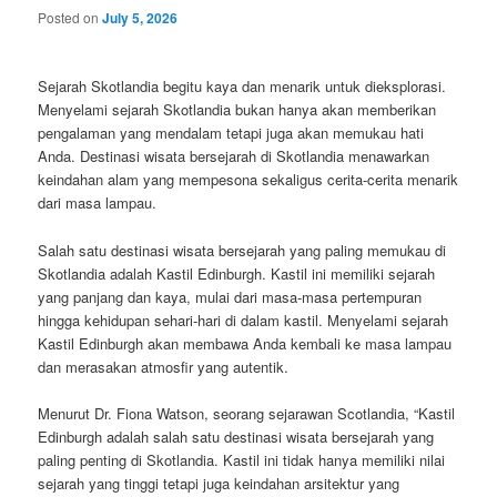
Posted on
July 5, 2026
Sejarah Skotlandia begitu kaya dan menarik untuk dieksplorasi.
Menyelami sejarah Skotlandia bukan hanya akan memberikan
pengalaman yang mendalam tetapi juga akan memukau hati
Anda. Destinasi wisata bersejarah di Skotlandia menawarkan
keindahan alam yang mempesona sekaligus cerita-cerita menarik
dari masa lampau.
Salah satu destinasi wisata bersejarah yang paling memukau di
Skotlandia adalah Kastil Edinburgh. Kastil ini memiliki sejarah
yang panjang dan kaya, mulai dari masa-masa pertempuran
hingga kehidupan sehari-hari di dalam kastil. Menyelami sejarah
Kastil Edinburgh akan membawa Anda kembali ke masa lampau
dan merasakan atmosfir yang autentik.
Menurut Dr. Fiona Watson, seorang sejarawan Scotlandia, “Kastil
Edinburgh adalah salah satu destinasi wisata bersejarah yang
paling penting di Skotlandia. Kastil ini tidak hanya memiliki nilai
sejarah yang tinggi tetapi juga keindahan arsitektur yang