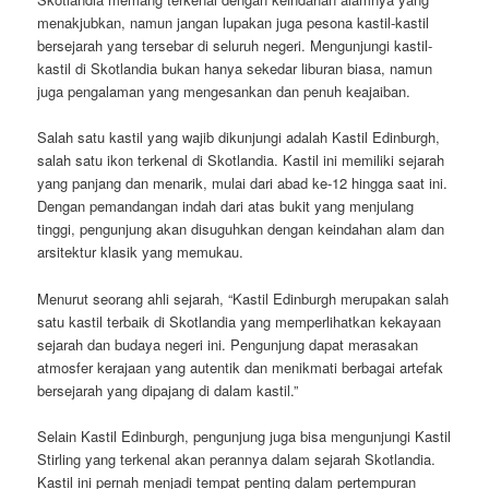
menakjubkan, namun jangan lupakan juga pesona kastil-kastil
bersejarah yang tersebar di seluruh negeri. Mengunjungi kastil-
kastil di Skotlandia bukan hanya sekedar liburan biasa, namun
juga pengalaman yang mengesankan dan penuh keajaiban.
Salah satu kastil yang wajib dikunjungi adalah Kastil Edinburgh,
salah satu ikon terkenal di Skotlandia. Kastil ini memiliki sejarah
yang panjang dan menarik, mulai dari abad ke-12 hingga saat ini.
Dengan pemandangan indah dari atas bukit yang menjulang
tinggi, pengunjung akan disuguhkan dengan keindahan alam dan
arsitektur klasik yang memukau.
Menurut seorang ahli sejarah, “Kastil Edinburgh merupakan salah
satu kastil terbaik di Skotlandia yang memperlihatkan kekayaan
sejarah dan budaya negeri ini. Pengunjung dapat merasakan
atmosfer kerajaan yang autentik dan menikmati berbagai artefak
bersejarah yang dipajang di dalam kastil.”
Selain Kastil Edinburgh, pengunjung juga bisa mengunjungi Kastil
Stirling yang terkenal akan perannya dalam sejarah Skotlandia.
Kastil ini pernah menjadi tempat penting dalam pertempuran