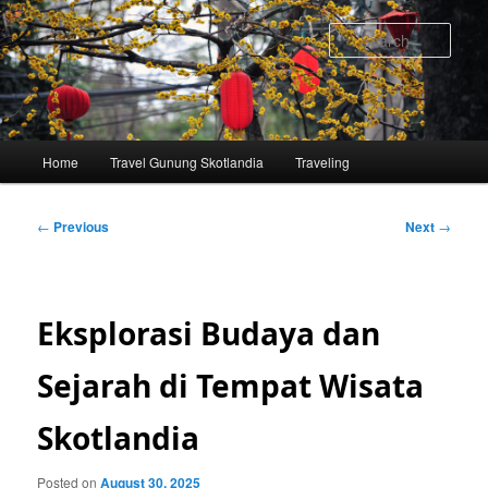
Skip
to
Sear
primary
content
Main
Home
Travel Gunung Skotlandia
Traveling
menu
Post
←
Previous
Next
→
navigation
Eksplorasi Budaya dan
Sejarah di Tempat Wisata
Skotlandia
Posted on
August 30, 2025