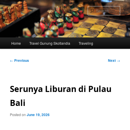
Skip
to
Sear
primary
content
Main
Home
Travel Gunung Skotlandia
Traveling
menu
Post
←
Previous
Next
→
navigation
Serunya Liburan di Pulau
Bali
Posted on
June 19, 2026