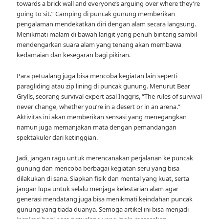
towards a brick wall and everyone’s arguing over where they’re
going to sit.” Camping di puncak gunung memberikan
pengalaman mendekatkan diri dengan alam secara langsung.
Menikmati malam di bawah langit yang penuh bintang sambil
mendengarkan suara alam yang tenang akan membawa
kedamaian dan kesegaran bagi pikiran.
Para petualang juga bisa mencoba kegiatan lain seperti
paragliding atau zip lining di puncak gunung. Menurut Bear
Grylls, seorang survival expert asal Inggris, “The rules of survival
never change, whether you’re in a desert or in an arena.”
Aktivitas ini akan memberikan sensasi yang menegangkan
namun juga memanjakan mata dengan pemandangan
spektakuler dari ketinggian.
Jadi, jangan ragu untuk merencanakan perjalanan ke puncak
gunung dan mencoba berbagai kegiatan seru yang bisa
dilakukan di sana. Siapkan fisik dan mental yang kuat, serta
jangan lupa untuk selalu menjaga kelestarian alam agar
generasi mendatang juga bisa menikmati keindahan puncak
gunung yang tiada duanya. Semoga artikel ini bisa menjadi