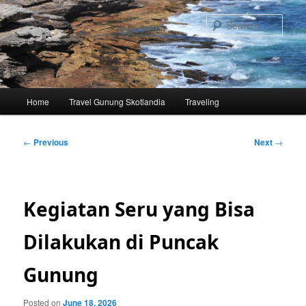
Skip
to
Sear
primary
content
Main
Home
Travel Gunung Skotlandia
Traveling
menu
Post
←
Previous
Next
→
navigation
Kegiatan Seru yang Bisa
Dilakukan di Puncak
Gunung
Posted on
June 18, 2026