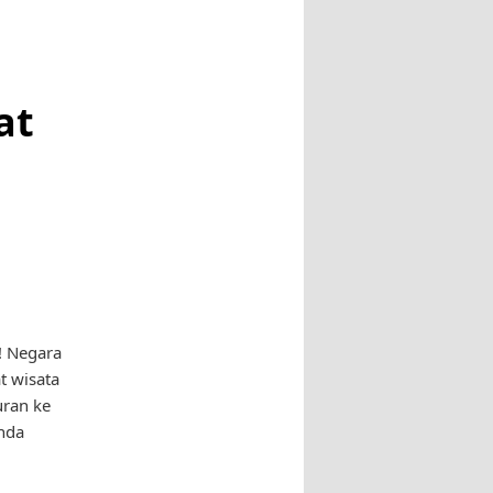
at
! Negara
t wisata
uran ke
Anda