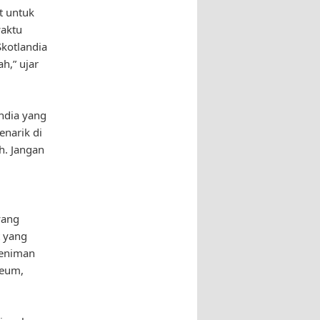
t untuk
waktu
Skotlandia
h,” ujar
andia yang
enarik di
h. Jangan
yang
t yang
seniman
seum,