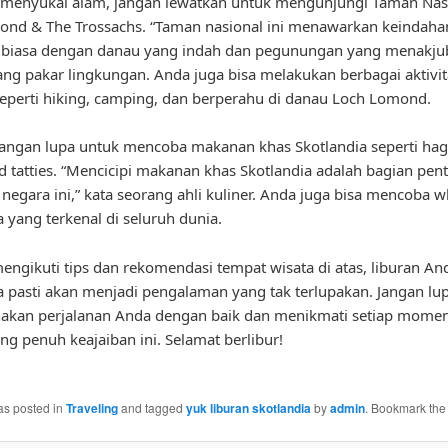
 menyukai alam, jangan lewatkan untuk mengunjungi Taman Nas
nd & The Trossachs. “Taman nasional ini menawarkan keindaha
r biasa dengan danau yang indah dan pegunungan yang menakju
ang pakar lingkungan. Anda juga bisa melakukan berbagai aktivit
eperti hiking, camping, dan berperahu di danau Loch Lomond.
 jangan lupa untuk mencoba makanan khas Skotlandia seperti hag
d tatties. “Mencicipi makanan khas Skotlandia adalah bagian pent
i negara ini,” kata seorang ahli kuliner. Anda juga bisa mencoba w
a yang terkenal di seluruh dunia.
ngikuti tips dan rekomendasi tempat wisata di atas, liburan An
a pasti akan menjadi pengalaman yang tak terlupakan. Jangan lu
akan perjalanan Anda dengan baik dan menikmati setiap momen
ng penuh keajaiban ini. Selamat berlibur!
as posted in
Traveling
and tagged
yuk liburan skotlandia
by
admin
. Bookmark th