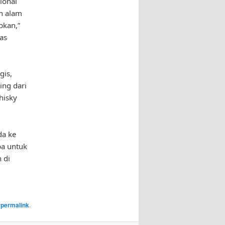
ional
n alam
bkan,”
as
gis,
ing dari
hisky
da ke
pa untuk
 di
e
permalink
.