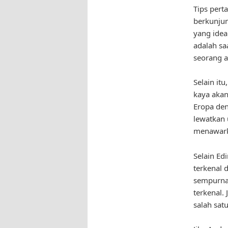
Tips pert
berkunjun
yang idea
adalah sa
seorang a
Selain it
kaya akan
Eropa den
lewatkan 
menawark
Selain Ed
terkenal 
sempurna 
terkenal.
salah sat