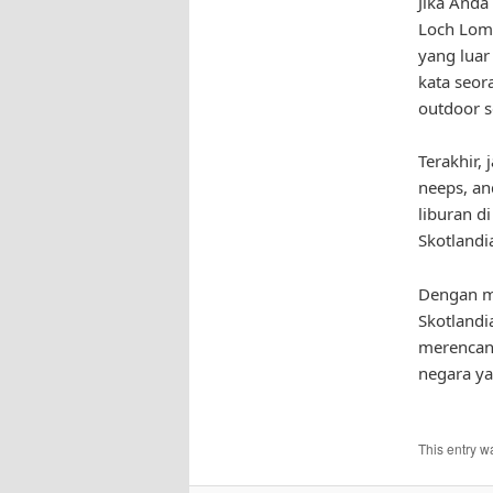
Jika Anda
Loch Lomo
yang lua
kata seor
outdoor s
Terakhir,
neeps, an
liburan d
Skotlandi
Dengan me
Skotlandi
merencan
negara ya
This entry w