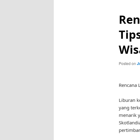
Ren
Tip
Wis
Posted on
J
Rencana L
Liburan k
yang terk
menarik y
Skotlandi
pertimba