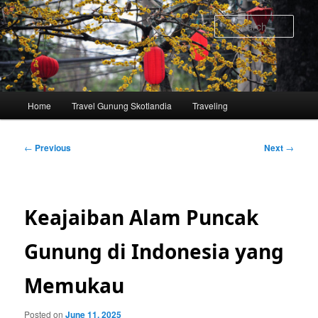
Skip
to
Sear
primary
content
Main
Home
Travel Gunung Skotlandia
Traveling
menu
Post
←
Previous
Next
→
navigation
Keajaiban Alam Puncak
Gunung di Indonesia yang
Memukau
Posted on
June 11, 2025