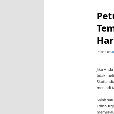
Pet
Tem
Har
Posted on
J
Jika Anda
tidak mel
Skotlandi
menjadi t
Salah sat
Edinburgh
memukau.