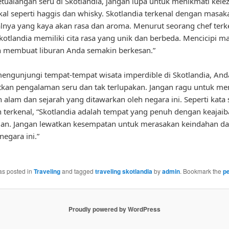
tualangan seru di Skotlandia, jangan lupa untuk menikmati kele
okal seperti haggis dan whisky. Skotlandia terkenal dengan masak
alnya yang kaya akan rasa dan aroma. Menurut seorang chef terk
Skotlandia memiliki cita rasa yang unik dan berbeda. Mencicipi 
n membuat liburan Anda semakin berkesan.”
ngunjungi tempat-tempat wisata imperdible di Skotlandia, And
an pengalaman seru dan tak terlupakan. Jangan ragu untuk men
 alam dan sejarah yang ditawarkan oleh negara ini. Seperti kata
h terkenal, “Skotlandia adalah tempat yang penuh dengan keajai
gan. Jangan lewatkan kesempatan untuk merasakan keindahan d
negara ini.”
as posted in
Traveling
and tagged
traveling skotlandia
by
admin
. Bookmark the
p
Proudly powered by WordPress