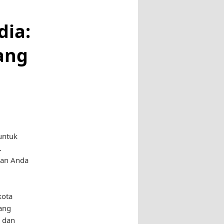
dia:
ang
untuk
.
ran Anda
kota
yang
 dan