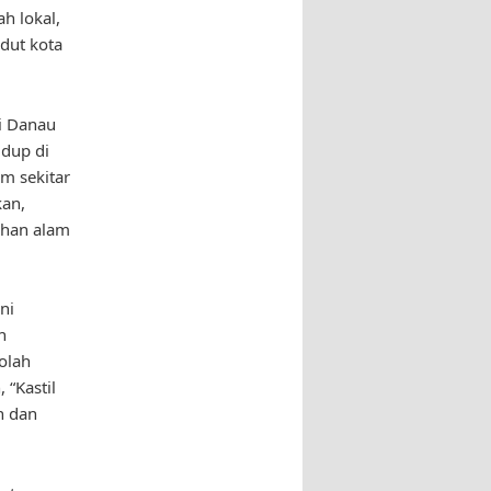
h lokal,
dut kota
i Danau
idup di
m sekitar
kan,
ahan alam
ni
n
olah
 “Kastil
n dan