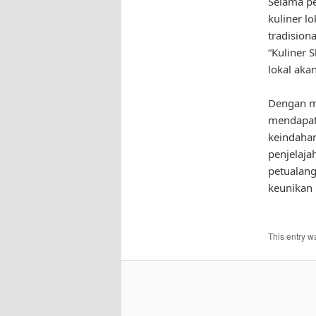
Selama pe
kuliner l
tradision
“Kuliner 
lokal aka
Dengan me
mendapatk
keindahan
penjelaja
petualan
keunikan 
This entry w