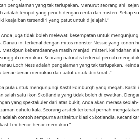
n pengalaman yang tak terlupakan. Menurut seorang ahli sejara
h adalah tempat yang penuh dengan cerita dan misteri. Setiap su
ki keajaiban tersendiri yang patut untuk dijelajahi.”
u, Anda juga tidak boleh melewati kesempatan untuk mengunjung
. Danau ini terkenal dengan mitos monster Nessie yang konon h
 Meskipun keberadaannya masih menjadi misteri, keindahan ala
 sungguh memukau. Seorang naturalis terkenal pernah mengata
Danau Loch Ness adalah pengalaman yang tak terlupakan. Keind
a benar-benar memukau dan patut untuk dinikmati.”
pa pula untuk mengunjungi Kastil Edinburgh yang megah. Kastil i
 salah satu ikon Skotlandia yang tidak boleh dilewatkan. Denga
an yang spektakuler dari atas bukit, Anda akan merasa seolah-
 zaman dahulu kala. Seorang arsitek terkenal pernah mengatakan,
 adalah contoh sempurna arsitektur klasik Skotlandia. Kecantika
kastil ini benar-benar memukau.”