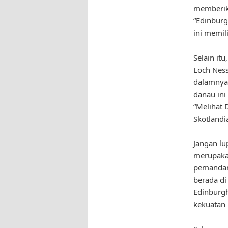
memberika
“Edinburg
ini memili
Selain it
Loch Ness
dalamnya.
danau ini
“Melihat 
Skotlandi
Jangan lu
merupakan
pemandang
berada di
Edinburgh
kekuatan 