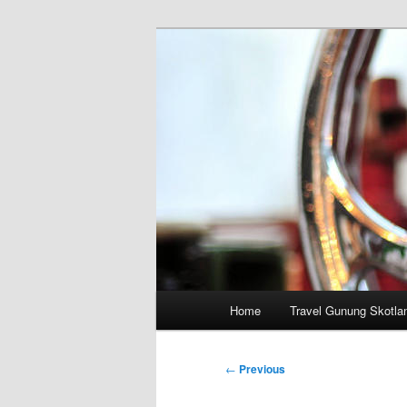
Skip
to
primary
content
Main
Home
Travel Gunung Skotla
menu
Post
←
Previous
navigation