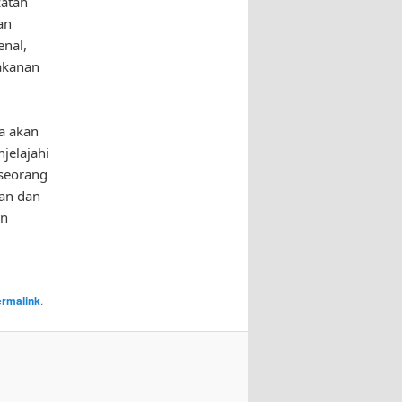
zatan
an
enal,
makanan
a akan
jelajahi
 seorang
ban dan
an
ermalink
.