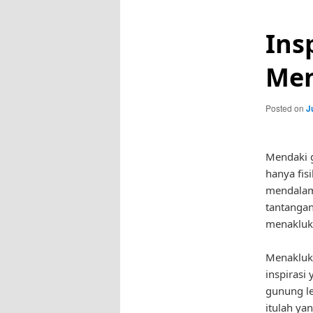
Ins
Men
Posted on
J
Mendaki g
hanya fis
mendalam
tantanga
menaklukk
Menaklukk
inspirasi
gunung le
itulah ya