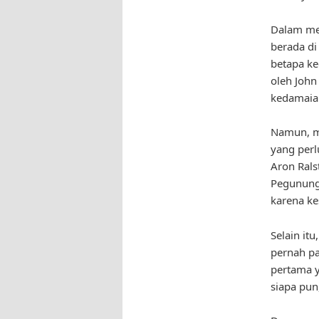
Dalam men
berada di
betapa ke
oleh John
kedamaia
Namun, me
yang perl
Aron Rals
Pegunung
karena kes
Selain it
pernah pa
pertama y
siapa pun