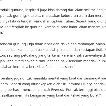
daki gunung, inspirasi juga bisa datang dari alam sekitar. Ketika
 puncak gunung, kita bisa merasakan kebesaran alam dan mere
cilnya kita di tengah keindahan ciptaan Tuhan. Seperti yang diu
 Muir, “Pergilah ke gunung, karena di sana kamu akan menemuk
n.”
ndaki gunung juga tidak lepas dari risiko dan tantangan. Salah 
u dipersiapkan dengan baik adalah peralatan dan kesiapan fisik.
ton, seorang petualang yang terkenal karena kisah survivalnya di
an Utah, “Persiapkan dirimu dengan baik sebelum mendaki gun
alahan kecil bisa berakibat fatal di atas sana.”
u, penting juga untuk memiliki mental yang kuat dan semangat ya
dam. Seperti yang diungkapkan oleh Sir Edmund Hillary, penda
ang berhasil mencapai puncak Everest, “Puncak tertinggi bisa dic
, asalkan memiliki keinginan yang kuat dan tekad yang bulat.”