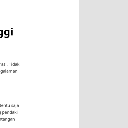
ggi
asi. Tidak
engalaman
entu saja
g pendaki
antangan