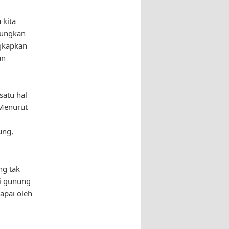
 kita
nungkan
ngkapkan
an
satu hal
 Menurut
ung,
ng tak
ki gunung
apai oleh