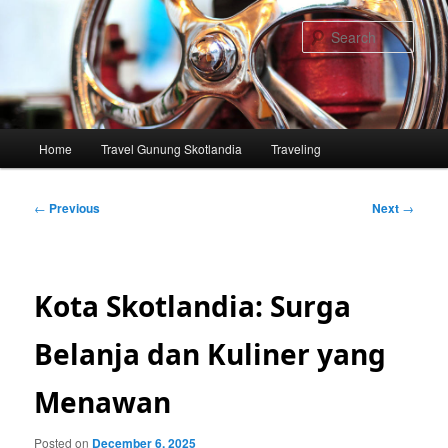
Skip
to
Sear
primary
content
Main
Home
Travel Gunung Skotlandia
Traveling
menu
Post
←
Previous
Next
→
navigation
Kota Skotlandia: Surga
Belanja dan Kuliner yang
Menawan
Posted on
December 6, 2025