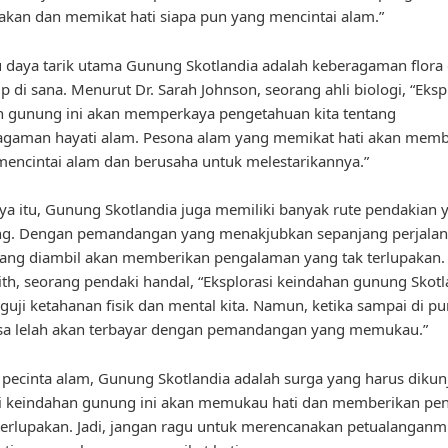
pakan dan memikat hati siapa pun yang mencintai alam.”
u daya tarik utama Gunung Skotlandia adalah keberagaman flora
p di sana. Menurut Dr. Sarah Johnson, seorang ahli biologi, “Eksp
n gunung ini akan memperkaya pengetahuan kita tentang
agaman hayati alam. Pesona alam yang memikat hati akan membu
encintai alam dan berusaha untuk melestarikannya.”
ya itu, Gunung Skotlandia juga memiliki banyak rute pendakian 
g. Dengan pemandangan yang menakjubkan sepanjang perjalana
yang diambil akan memberikan pengalaman yang tak terlupakan
th, seorang pendaki handal, “Eksplorasi keindahan gunung Skotl
uji ketahanan fisik dan mental kita. Namun, ketika sampai di pu
sa lelah akan terbayar dengan pemandangan yang memukau.”
 pecinta alam, Gunung Skotlandia adalah surga yang harus dikun
si keindahan gunung ini akan memukau hati dan memberikan p
terlupakan. Jadi, jangan ragu untuk merencanakan petualanganm