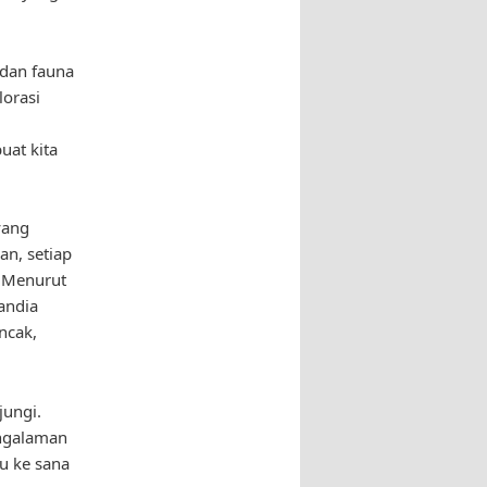
 dan fauna
lorasi
at kita
yang
n, setiap
. Menurut
andia
ncak,
jungi.
engalaman
u ke sana