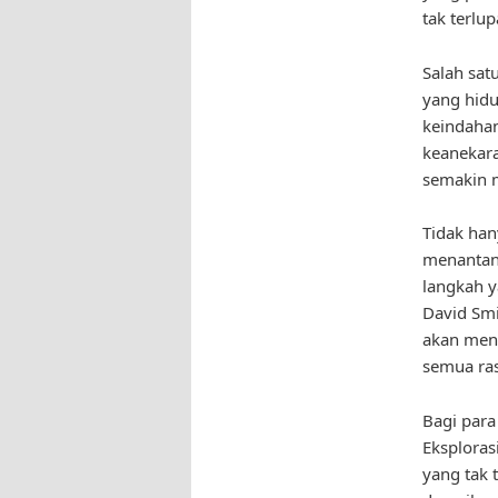
tak terlu
Salah sat
yang hidu
keindaha
keanekar
semakin m
Tidak han
menantan
langkah 
David Smi
akan meng
semua ra
Bagi para
Eksplora
yang tak 