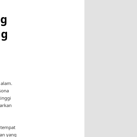
ng
ng
 alam.
sona
inggi
arkan
 tempat
man yang