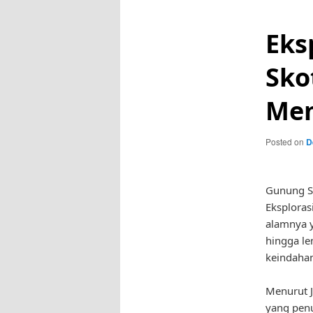
Eks
Sko
Mem
Posted on
D
Gunung Sk
Eksploras
alamnya y
hingga l
keindahan
Menurut J
yang penu