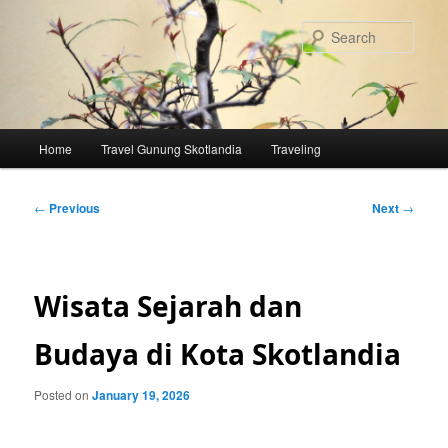
Skip
to
Sear
primary
content
Main
Home
Travel Gunung Skotlandia
Traveling
menu
Post
←
Previous
Next
→
navigation
Wisata Sejarah dan
Budaya di Kota Skotlandia
Posted on
January 19, 2026