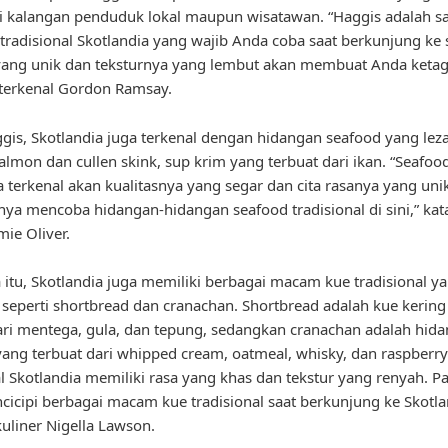
i kalangan penduduk lokal maupun wisatawan. “Haggis adalah sa
radisional Skotlandia yang wajib Anda coba saat berkunjung ke s
ang unik dan teksturnya yang lembut akan membuat Anda ketag
 terkenal Gordon Ramsay.
ggis, Skotlandia juga terkenal dengan hidangan seafood yang lezat
lmon dan cullen skink, sup krim yang terbuat dari ikan. “Seafood
a terkenal akan kualitasnya yang segar dan cita rasanya yang unik
nya mencoba hidangan-hidangan seafood tradisional di sini,” kata
mie Oliver.
 itu, Skotlandia juga memiliki berbagai macam kue tradisional y
, seperti shortbread dan cranachan. Shortbread adalah kue kerin
ari mentega, gula, dan tepung, sedangkan cranachan adalah hid
ang terbuat dari whipped cream, oatmeal, whisky, dan raspberry
al Skotlandia memiliki rasa yang khas dan tekstur yang renyah. P
icipi berbagai macam kue tradisional saat berkunjung ke Skotla
kuliner Nigella Lawson.