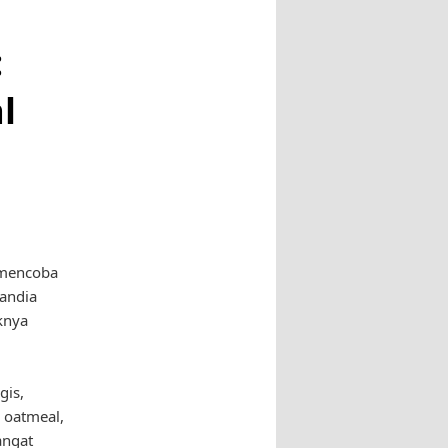
:
l
 mencoba
landia
knya
gis,
 oatmeal,
angat