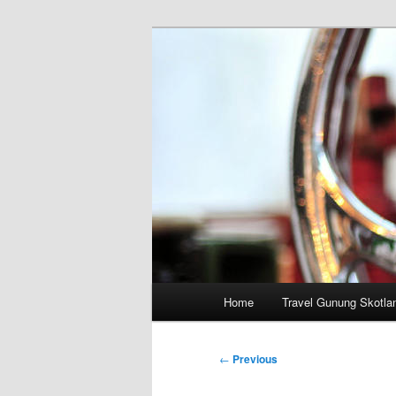
Skip
to
primary
content
Main
Home
Travel Gunung Skotla
menu
Post
←
Previous
navigation