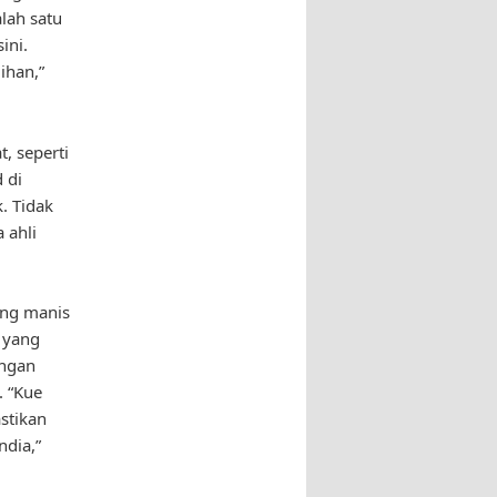
lah satu
ini.
ihan,”
, seperti
 di
. Tidak
 ahli
ang manis
g yang
angan
. “Kue
astikan
ndia,”