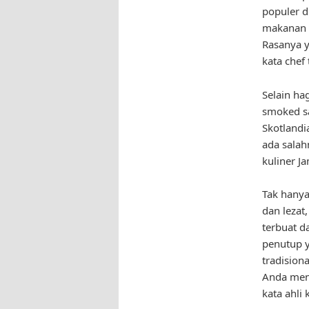
populer d
makanan t
Rasanya y
kata chef
Selain ha
smoked sa
Skotlandi
ada salah
kuliner Ja
Tak hanya
dan lezat
terbuat d
penutup y
tradision
Anda menc
kata ahli 