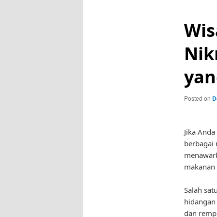
Wis
Nik
yan
Posted on
D
Jika Anda
berbagai 
menawark
makanan t
Salah sat
hidangan 
dan rempa