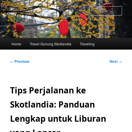
Skip
to
Sear
primary
content
Main
Home
Travel Gunung Skotlandia
Traveling
menu
Post
←
Previous
Next
→
navigation
Tips Perjalanan ke
Skotlandia: Panduan
Lengkap untuk Liburan