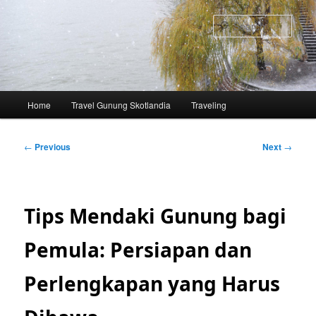
Skip
to
Sear
primary
content
Main
Home
Travel Gunung Skotlandia
Traveling
menu
Post
←
Previous
Next
→
navigation
Tips Mendaki Gunung bagi
Pemula: Persiapan dan
Perlengkapan yang Harus