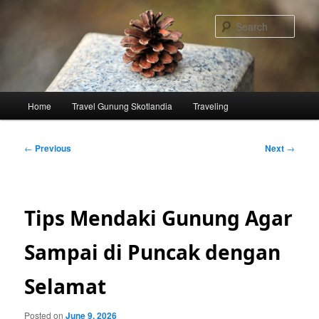
Skip
to
Sear
primary
content
Main
Home
Travel Gunung Skotlandia
Traveling
menu
Post
←
Previous
Next
→
navigation
Tips Mendaki Gunung Agar
Sampai di Puncak dengan
Selamat
Posted on
June 9, 2026