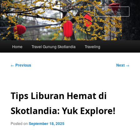
Skip
to
Sear
primary
content
Main
Home
Travel Gunung Skotlandia
Traveling
menu
Post
←
Previous
Next
→
navigation
Tips Liburan Hemat di
Skotlandia: Yuk Explore!
Posted on
September 18, 2025