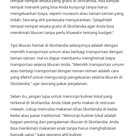
tempat-tempat wisata yang gratis di Skotlandia. Ada banyak
tempat menarik yang bisa Anda kunjungi tanpa harus
mengeluarkan biaya, seperti museum atau taman-taman yang
indah. Seorang ahli pariwisata menyarankan, “Jelajahilah
tempat-tempat wisata gratis di Skotlandia agar Anda bisa
menikmati liburan tanpa perlu khawatir tentang budget.”
Tips liburan hemat di Skotlandia selanjutnya adalah dengan
memilih transportasi umum atau berbagi transportasi dengan
teman-teman. Hal ini dapat membantu menghemat biaya
transportasi selama liburan Anda. “Memilih transportasi umum
atau berbagi transportasi dengan teman-teman adalah cara
yang efektif untuk mengurangi pengeluaran selama liburan di
Skotlandia,” ujar seorang pakar perjalanan.
Selain itu, jangan lupa untuk mencicipi kuliner lokal yang
terkenal di Skotlandia. Anda tidak perlu makan di restoran
mewah, cukup mencoba makanan khas Skotlandia di kedai-
kedai atau pasar tradisional. “Mencicipi kuliner lokal adalah
bagian penting dari pengalaman liburan di Skotlandia. Anda
bisa menikmati makanan enak tanpa harus menghabiskan
banyak uang,” kata seorang ahli kuliner.