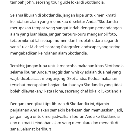
tambah John, seorang tour guide lokal di Skotlandia.
Selama liburan di Skotlandia, jangan lupa untuk menikmati
keindahan alam yang memukau di sekitar Anda. “Skotlandia
merupakan tempat yang sangat indah dengan pemandangan
alam yang luar biasa. Jangan terburu-buru mengambil foto,
tetapi nikmatilah setiap momen dan hiruplah udara segar di
sana,” ujar Michael, seorang fotografer landscape yang sering
mengabadikan keindahan alam Skotlandia.
Terakhir, jangan lupa untuk mencoba makanan khas Skotlandia
selama liburan Anda. “Haggis dan whisky adalah dua hal yang
wajib dicoba saat mengunjungi Skotlandia. Kedua makanan
tersebut merupakan bagian dari budaya Skotlandia yang tidak
boleh dilewatkan,” kata Fiona, seorang chef lokal di Skotlandia.
Dengan mengikuti tips liburan di Skotlandia ini, dijamin
perjalanan Anda akan semakin berkesan dan memuaskan. Jadi,
jangan ragu untuk menjadwalkan liburan Anda ke Skotlandia
dan nikmati keindahan alam yang memukau dan menarik di
sana. Selamat berlibur!