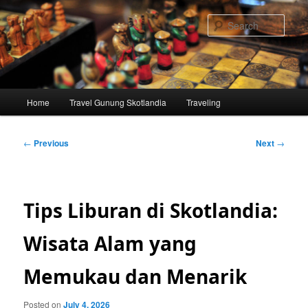
Skip
to
Sear
primary
content
Main
Home
Travel Gunung Skotlandia
Traveling
menu
Post
←
Previous
Next
→
navigation
Tips Liburan di Skotlandia:
Wisata Alam yang
Memukau dan Menarik
Posted on
July 4, 2026