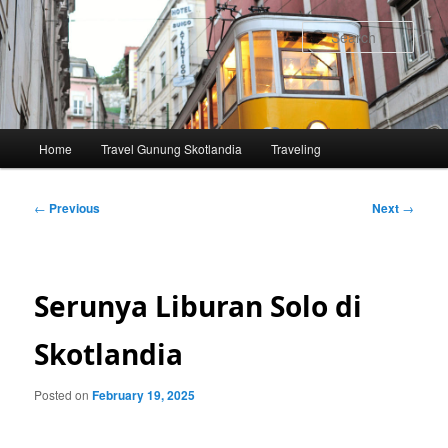
Skip
to
Sear
primary
content
Main
Home
Travel Gunung Skotlandia
Traveling
menu
Post
←
Previous
Next
→
navigation
Serunya Liburan Solo di
Skotlandia
Posted on
February 19, 2025