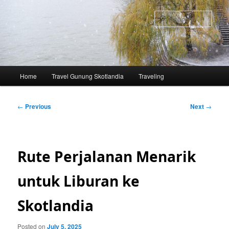
Skip
to
Sear
primary
content
Main
Home
Travel Gunung Skotlandia
Traveling
menu
Post
←
Previous
Next
→
navigation
Rute Perjalanan Menarik
untuk Liburan ke
Skotlandia
Posted on
July 5, 2025