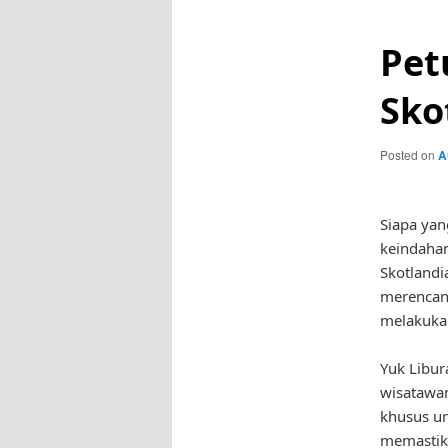
Pet
Sko
Posted on
A
Siapa yan
keindahan
Skotlandi
merencana
melakukan
Yuk Libur
wisatawan
khusus u
memastika