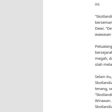
ini.
“Skotland
bersemang
Dewi. “D
wawasan y
Petualang
bersejara
megah, da
olah mela
Selain it
Skotlandi
tenang, 
“Skotland
Wirawan. 
Skotlandi