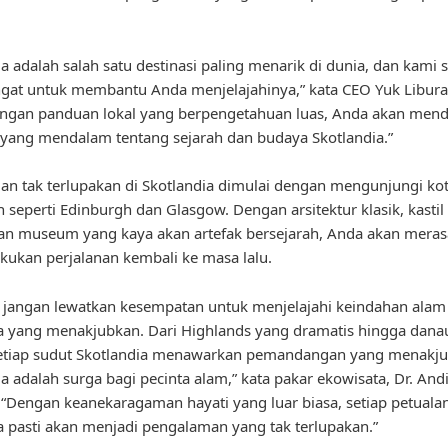
ia adalah salah satu destinasi paling menarik di dunia, dan kami 
at untuk membantu Anda menjelajahinya,” kata CEO Yuk Libura
engan panduan lokal yang berpengetahuan luas, Anda akan men
ang mendalam tentang sejarah dan budaya Skotlandia.”
an tak terlupakan di Skotlandia dimulai dengan mengunjungi ko
h seperti Edinburgh dan Glasgow. Dengan arsitektur klasik, kastil
n museum yang kaya akan artefak bersejarah, Anda akan meras
kukan perjalanan kembali ke masa lalu.
u, jangan lewatkan kesempatan untuk menjelajahi keindahan alam
a yang menakjubkan. Dari Highlands yang dramatis hingga dana
setiap sudut Skotlandia menawarkan pemandangan yang menakju
ia adalah surga bagi pecinta alam,” kata pakar ekowisata, Dr. And
“Dengan keanekaragaman hayati yang luar biasa, setiap petuala
a pasti akan menjadi pengalaman yang tak terlupakan.”