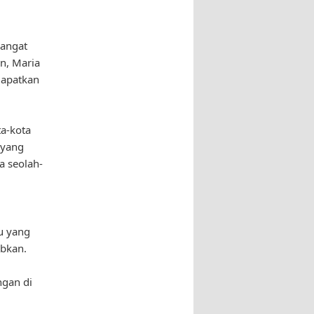
sangat
n, Maria
dapatkan
ta-kota
 yang
a seolah-
u yang
bkan.
i
ngan di