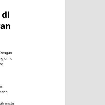
 di
ran
? Dengan
g unik,
ng
an
ncang
n
uh mistis