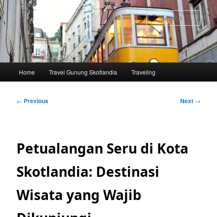
Skip
to
Sear
primary
content
Main
Home
Travel Gunung Skotlandia
Traveling
menu
Post
←
Previous
Next
→
navigation
Petualangan Seru di Kota
Skotlandia: Destinasi
Wisata yang Wajib