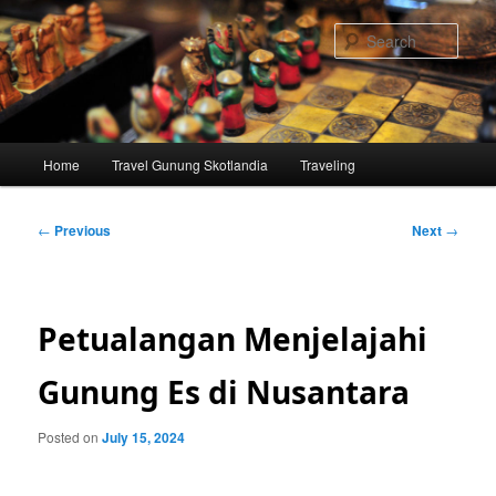
Skip
to
Sear
primary
content
Main
Home
Travel Gunung Skotlandia
Traveling
menu
Post
←
Previous
Next
→
navigation
Petualangan Menjelajahi
Gunung Es di Nusantara
Posted on
July 15, 2024