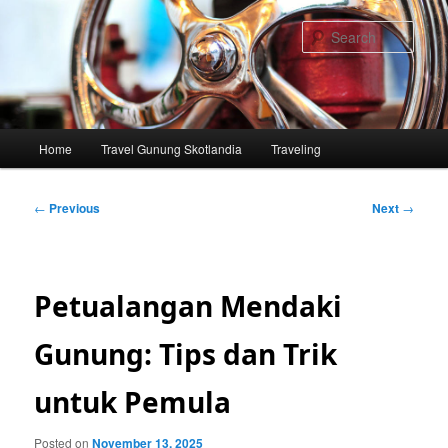
Skip
to
Sear
primary
content
Main
Home
Travel Gunung Skotlandia
Traveling
menu
Post
←
Previous
Next
→
navigation
Petualangan Mendaki
Gunung: Tips dan Trik
untuk Pemula
Posted on
November 13, 2025