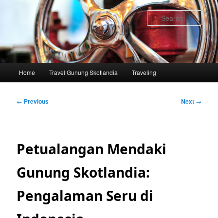
Skip
to
Sear
primary
content
Main
Home
Travel Gunung Skotlandia
Traveling
menu
Post
←
Previous
Next
→
navigation
Petualangan Mendaki
Gunung Skotlandia:
Pengalaman Seru di