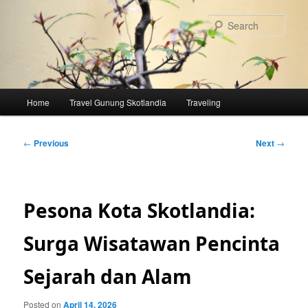
Skip
to
Sear
primary
content
Main
Home
Travel Gunung Skotlandia
Traveling
menu
Post
←
Previous
Next
→
navigation
Pesona Kota Skotlandia:
Surga Wisatawan Pencinta
Sejarah dan Alam
Posted on
April 14, 2026