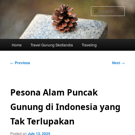
Skip
to
Sear
primary
content
Main
Home
Travel Gunung Skotlandia
Traveling
menu
Post
←
Previous
Next
→
navigation
Pesona Alam Puncak
Gunung di Indonesia yang
Tak Terlupakan
Posted on
July 13, 2025