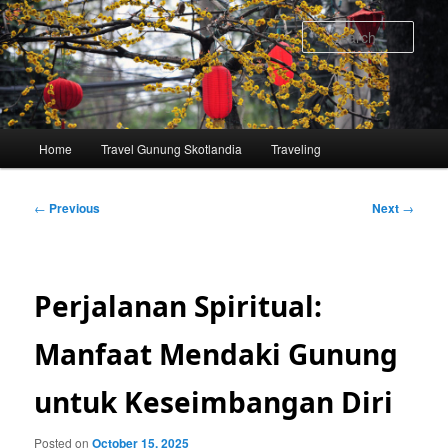
Skip
to
Sear
primary
content
Main
Home
Travel Gunung Skotlandia
Traveling
menu
Post
←
Previous
Next
→
navigation
Perjalanan Spiritual:
Manfaat Mendaki Gunung
untuk Keseimbangan Diri
Posted on
October 15, 2025