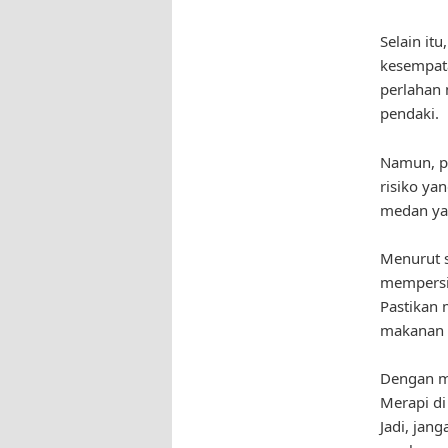
Selain it
kesempata
perlahan 
pendaki.
Namun, pe
risiko ya
medan yan
Menurut s
mempersi
Pastikan 
makanan y
Dengan m
Merapi d
Jadi, jan