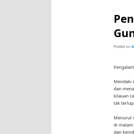
Pen
Gun
Posted on
J
Pengalam
Mendaki 
dan menan
kilauan c
tak terlu
Menurut 
di malam 
dan kein