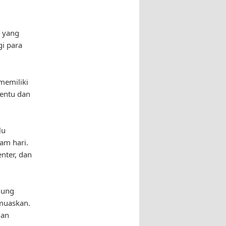
i yang
i para
memiliki
nentu dan
lu
am hari.
nter, dan
nung
muaskan.
dan