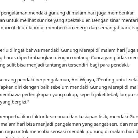
u, pengalaman mendaki gunung di malam hari juga memberikan
n untuk melihat sunrise yang spektakuler. Dengan sinar mentar
muncul di ufuk timur, memberikan energi dan semangat baru bag
rlu diingat bahwa mendaki Gunung Merapi di malam hari juga 
ng harus dipertimbangkan dengan matang. Cuaca yang tidak me
g sulit bisa menjadi tantangan tersendiri bagi para pendaki.
eorang pendaki berpengalaman, Ani Wijaya, “Penting untuk sela
apkan diri dengan baik sebelum mendaki Gunung Merapi di mal
membawa perlengkapan yang cukup, seperti jaket tebal, lampu se
ang bergizi.”
emperhatikan faktor keamanan dan kesiapan fisik, mendaki Gu
i malam hari bisa menjadi pengalaman yang sangat seru dan me
gan ragu untuk mencoba sensasi mendaki gunung di malam hari 