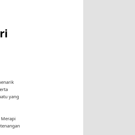
ri
enarik
erta
uatu yang
 Merapi
etenangan