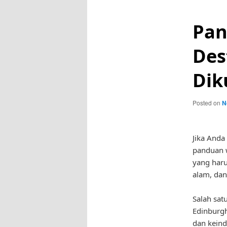
Pan
Des
Dik
Posted on
N
Jika Anda
panduan w
yang haru
alam, dan
Salah sat
Edinburgh
dan keind