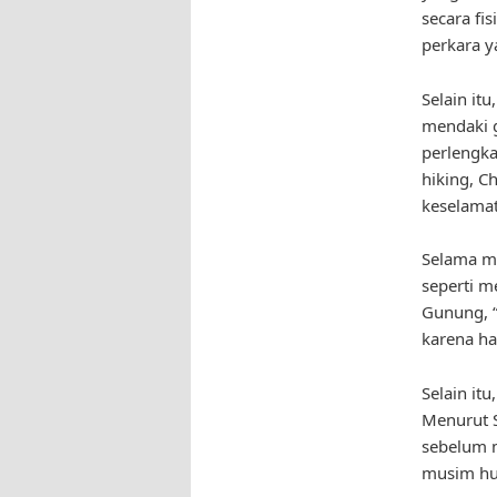
secara fi
perkara 
Selain it
mendaki g
perlengka
hiking, C
keselama
Selama m
seperti m
Gunung, 
karena ha
Selain it
Menurut 
sebelum m
musim hu