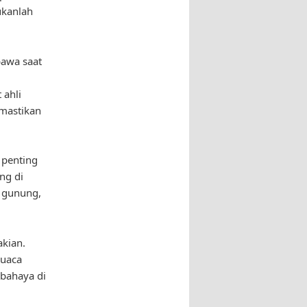
ukanlah
bawa saat
 ahli
emastikan
 penting
ng di
 gunung,
akian.
cuaca
rbahaya di