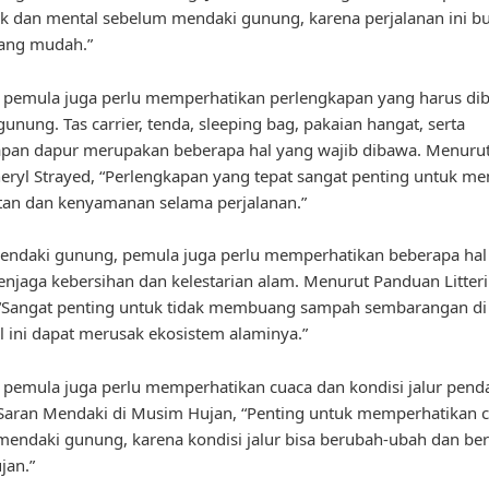
sik dan mental sebelum mendaki gunung, karena perjalanan ini b
yang mudah.”
u, pemula juga perlu memperhatikan perlengkapan yang harus di
unung. Tas carrier, tenda, sleeping bag, pakaian hangat, serta
pan dapur merupakan beberapa hal yang wajib dibawa. Menurut
heryl Strayed, “Perlengkapan yang tepat sangat penting untuk m
tan dan kenyamanan selama perjalanan.”
endaki gunung, pemula juga perlu memperhatikan beberapa hal
enjaga kebersihan dan kelestarian alam. Menurut Panduan Litteri
“Sangat penting untuk tidak membuang sampah sembarangan di
l ini dapat merusak ekosistem alaminya.”
u, pemula juga perlu memperhatikan cuaca dan kondisi jalur pend
Saran Mendaki di Musim Hujan, “Penting untuk memperhatikan 
endaki gunung, karena kondisi jalur bisa berubah-ubah dan be
jan.”