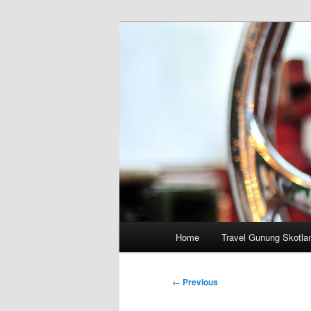
Skip
to
primary
content
Main
Home
Travel Gunung Skotla
menu
Post
←
Previous
navigation