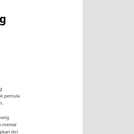
ng
n
g
uk pemula
n.
 yang
n mental
pkan diri