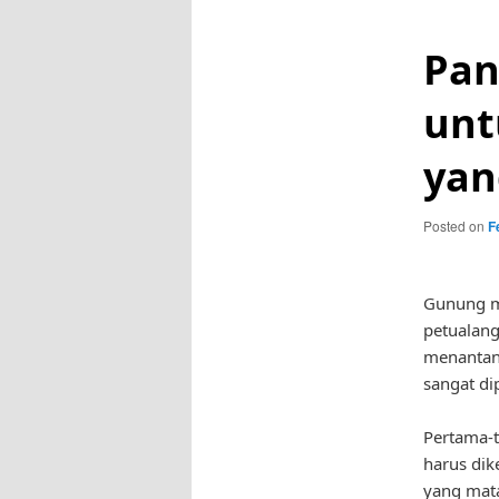
Pan
unt
yan
Posted on
F
Gunung me
petualang
menantan
sangat di
Pertama-t
harus dik
yang mata