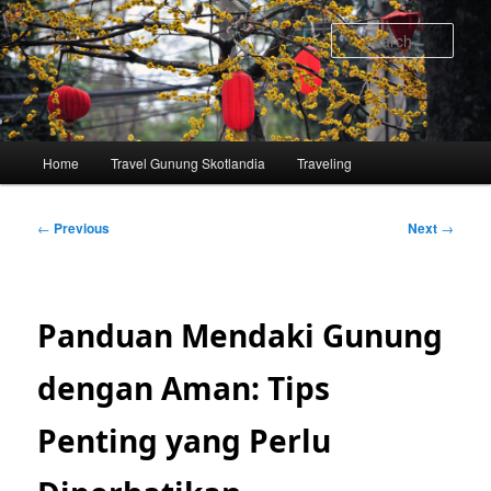
Skip
to
Sear
primary
content
Main
Home
Travel Gunung Skotlandia
Traveling
menu
Post
←
Previous
Next
→
navigation
Panduan Mendaki Gunung
dengan Aman: Tips
Penting yang Perlu