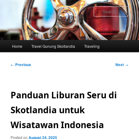
Skip
to
Sear
primary
content
Main
Home
Travel Gunung Skotlandia
Traveling
menu
Post
←
Previous
Next
→
navigation
Panduan Liburan Seru di
Skotlandia untuk
Wisatawan Indonesia
Posted on
August 24, 2025