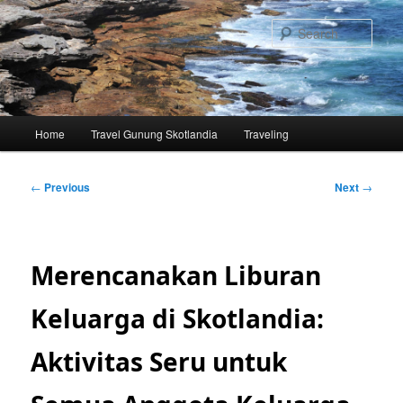
Skip
to
Sear
primary
content
Main
Home
Travel Gunung Skotlandia
Traveling
menu
Post
←
Previous
Next
→
navigation
Merencanakan Liburan
Keluarga di Skotlandia:
Aktivitas Seru untuk