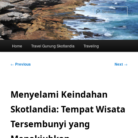
Skip
to
Sear
primary
content
Main
Home
Travel Gunung Skotlandia
Traveling
menu
Post
←
Previous
Next
→
navigation
Menyelami Keindahan
Skotlandia: Tempat Wisata
Tersembunyi yang