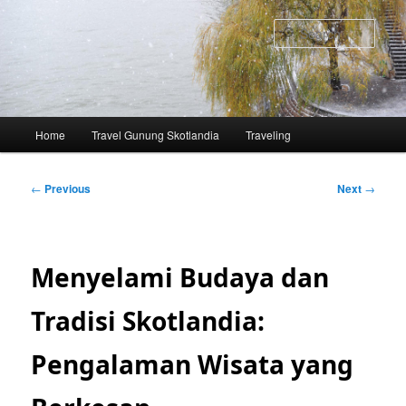
Skip
to
Sear
primary
content
Main
Home
Travel Gunung Skotlandia
Traveling
menu
Post
←
Previous
Next
→
navigation
Menyelami Budaya dan
Tradisi Skotlandia:
Pengalaman Wisata yang