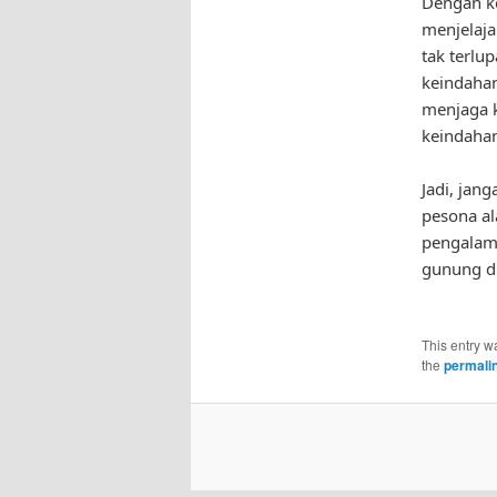
Dengan k
menjelaja
tak terlu
keindahan
menjaga k
keindaha
Jadi, jan
pesona al
pengalama
gunung di
This entry w
the
permali