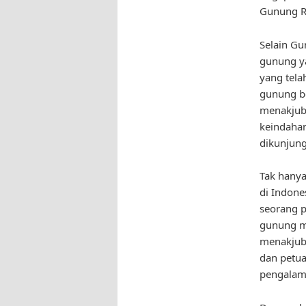
Gunung Ri
Selain Gu
gunung ya
yang tela
gunung b
menakjubk
keindaha
dikunjung
Tak hany
di Indone
seorang p
gunung me
menakjubk
dan petua
pengalam