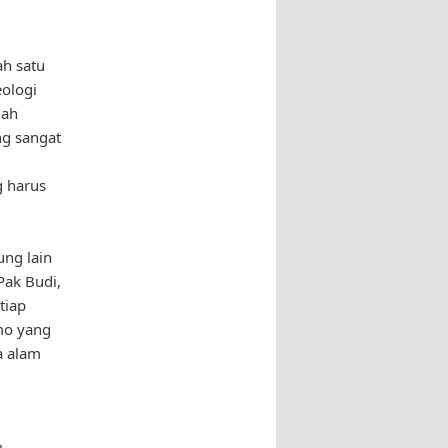
ah satu
eologi
lah
ng sangat
i
g harus
ng lain
Pak Budi,
tiap
mo yang
a alam