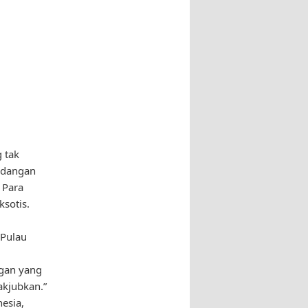
m
 tak
ndangan
 Para
sotis.
 Pulau
gan yang
akjubkan.”
esia,