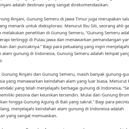
njani adalah destinasi yang sangat direkomendasikan.
nung Rinjani, Gunung Semeru di Jawa Timur juga merupakan sal
ng menarik untuk dieksplorasi. Menurut Ibu Siti, seorang ahli g
h melakukan penelitian di Gunung Semeru, “Gunung Semeru ada
erapi tertinggi di Pulau Jawa dan menawarkan pemandangan ya
an dari puncaknya.” Bagi para petualang yang ingin menjelajah
n alam gunung di Indonesia, Gunung Semeru adalah tempat yan
i.
a Gunung Rinjani dan Gunung Semeru, masih banyak gunung-guu
sia yang menawarkan keindahan alam yang luar biasa. Menurut 
endaki yang telah menjelajahi berbagai gunung di Indonesia, “Se
miliki pesona dan keunikan tersendiri. Mulai dari Gunung Bro
an hingga Gunung Agung di Bali yang sakral.” Bagi para pecint
lang, menjelajahi keindahan alam gunung di Indonesia adalah
an yang sangat memuaskan.