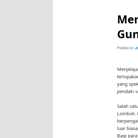
Men
Gun
Posted on
J
Menjelaja
terlupak
yang spek
pendaki s
Salah sat
Lombok. 
berpenga
luar bias
Bagi para