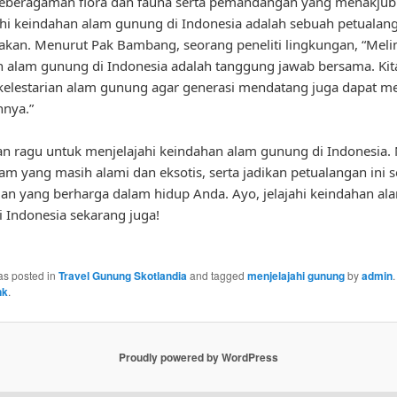
eberagaman flora dan fauna serta pemandangan yang menakjub
hi keindahan alam gunung di Indonesia adalah sebuah petualan
pakan. Menurut Pak Bambang, seorang peneliti lingkungan, “Mel
 alam gunung di Indonesia adalah tanggung jawab bersama. Kit
elestarian alam gunung agar generasi mendatang juga dapat m
nnya.”
gan ragu untuk menjelajahi keindahan alam gunung di Indonesia.
am yang masih alami dan eksotis, serta jadikan petualangan ini 
n yang berharga dalam hidup Anda. Ayo, jelajahi keindahan al
 Indonesia sekarang juga!
as posted in
Travel Gunung Skotlandia
and tagged
menjelajahi gunung
by
admin
nk
.
Proudly powered by WordPress