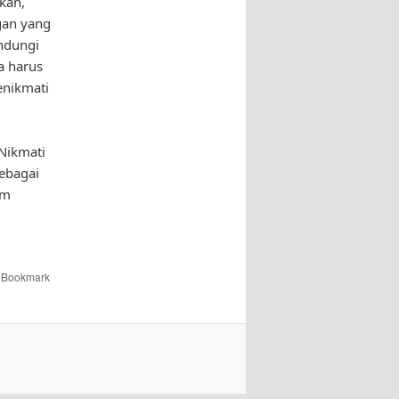
kan,
gan yang
indungi
a harus
enikmati
 Nikmati
sebagai
am
. Bookmark