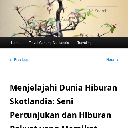
Skip
to
Sear
primary
content
Main
Home
Travel Gunung Skotlandia
Traveling
menu
Post
←
Previous
Next
→
navigation
Menjelajahi Dunia Hiburan
Skotlandia: Seni
Pertunjukan dan Hiburan