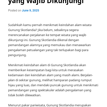
yang Wajib Dikunjungi
Posted on
June 9, 2025
Sudahkah kamu pernah menikmati keindahan alam wisata
Gunung Skotlandia? Jika belum, sebaiknya segera
merencanakan perjalanan ke tempat wisata yang wajib
dikunjungi ini. Gunung Skotlandia dikenal dengan
pemandangan alamnya yang memukau dan menawarkan
pengalaman petualangan yang tak terlupakan bagi para
pengunjung.
Menikmati keindahan alam di Gunung Skotlandia akan
memberikan kesempatan bagi kita untuk merasakan
kedamaian dan keindahan alam yang masih alami. Berjalan-
jalan di sekitar gunung, melihat hamparan padang rumput
hijau yang luas, dan mendaki puncak gunung untuk menikmati
pemandangan yang spektakuler adalah pengalaman yang
tidak boleh dilewatkan.
Menurut pakar pariwisata, Gunung Skotlandia merupakan