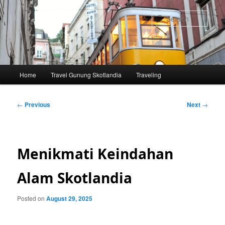
Skip
to
Sear
primary
content
Main
Home
Travel Gunung Skotlandia
Traveling
menu
Post
←
Previous
Next
→
navigation
Menikmati Keindahan
Alam Skotlandia
Posted on
August 29, 2025