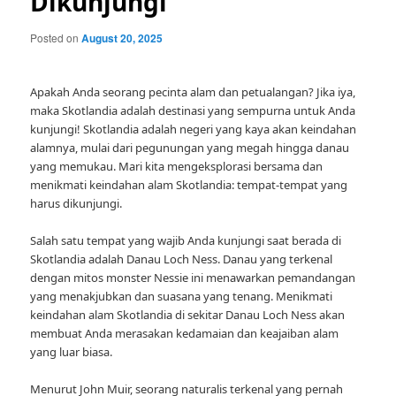
Dikunjungi
Posted on
August 20, 2025
Apakah Anda seorang pecinta alam dan petualangan? Jika iya,
maka Skotlandia adalah destinasi yang sempurna untuk Anda
kunjungi! Skotlandia adalah negeri yang kaya akan keindahan
alamnya, mulai dari pegunungan yang megah hingga danau
yang memukau. Mari kita mengeksplorasi bersama dan
menikmati keindahan alam Skotlandia: tempat-tempat yang
harus dikunjungi.
Salah satu tempat yang wajib Anda kunjungi saat berada di
Skotlandia adalah Danau Loch Ness. Danau yang terkenal
dengan mitos monster Nessie ini menawarkan pemandangan
yang menakjubkan dan suasana yang tenang. Menikmati
keindahan alam Skotlandia di sekitar Danau Loch Ness akan
membuat Anda merasakan kedamaian dan keajaiban alam
yang luar biasa.
Menurut John Muir, seorang naturalis terkenal yang pernah