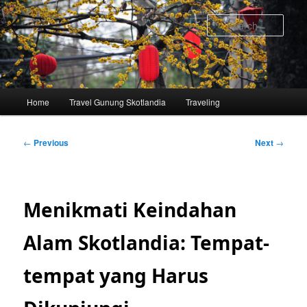
Skip
to
Sear
primary
content
Main
Home
Travel Gunung Skotlandia
Traveling
menu
Post
←
Previous
Next
→
navigation
Menikmati Keindahan
Alam Skotlandia: Tempat-
tempat yang Harus