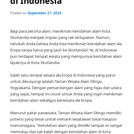
di Indonesia
Posted on
September 27, 2024
Bagi para pecinta alam, menikmati keindahan alam Kota
Skotlandia menjadi impian yang tak terlupakan. Namun,
tahukah Anda bahwa Anda bisa menikmati keindahan alam ala
Eropa tanpa harus pergi jauh ke Skotlandia? Ya, di Indonesia
pun terdapat tempat wisata yang mempunyai keindahan alam
layaknya di Kota Skotlandia.
Salah satu tempat wisata ala Eropa di Indonesia yang patut
untuk dikunjungi adalah Taman Wisata Alam Dlingo,
Yogyakarta. Dengan pemandangan alam yang hijau dan udara
yang sejuk, tempat ini cocok untuk Anda yang ingin menikmati
keindahan alam sekaligus berwisata ala Eropa.
Menurut pakar pariwisata, Taman Wisata Alam Dlingo memiliki
potensi yang besar untuk menarik wisatawan lokal maupun
mancanegara. “Keindahan alam yang dimiliki tempat ini sangat
memukau dan tak kalah dengan keindahan alam di Kota