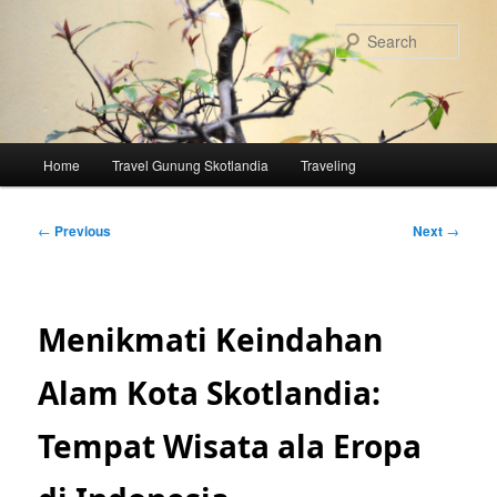
Skip
to
Sear
primary
content
Main
Home
Travel Gunung Skotlandia
Traveling
menu
Post
←
Previous
Next
→
navigation
Menikmati Keindahan
Alam Kota Skotlandia:
Tempat Wisata ala Eropa