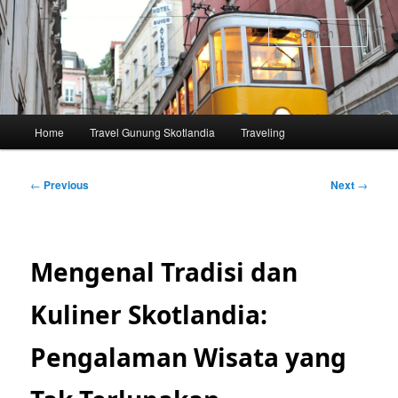
Skip
to
Sear
primary
content
Main
Home
Travel Gunung Skotlandia
Traveling
menu
Post
←
Previous
Next
→
navigation
Mengenal Tradisi dan
Kuliner Skotlandia:
Pengalaman Wisata yang