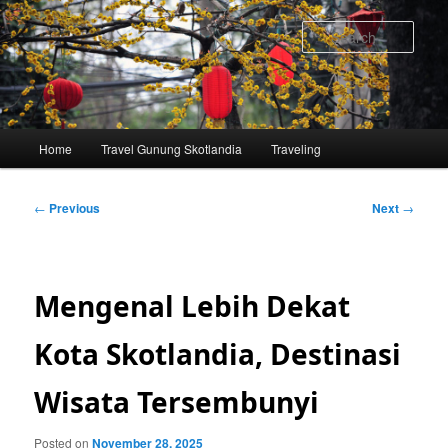
Skip
to
Sear
primary
content
Main
Home
Travel Gunung Skotlandia
Traveling
menu
Post
←
Previous
Next
→
navigation
Mengenal Lebih Dekat
Kota Skotlandia, Destinasi
Wisata Tersembunyi
Posted on
November 28, 2025