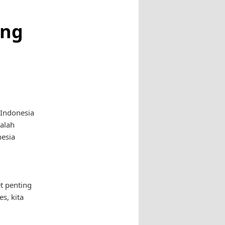
ung
 Indonesia
alah
nesia
t penting
s, kita