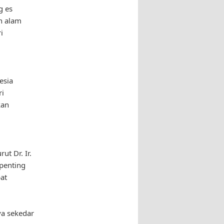
g es
n alam
i
esia
ri
kan
t Dr. Ir.
penting
at
a sekedar