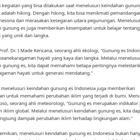
u kegiatan yang bisa dilakukan saat menelusuri keindahan gunun
 adalah hiking. Dengan hiking, kita bisa menikmati pemandanga
esona dan merasakan kesegaran udara pegunungan. Menelusur
n gunung es juga memberikan kesempatan untuk belajar tentang
 yang unik dan langka.
rof. Dr. I Made Kencana, seorang ahli ekologi, “Gunung es Indon
keanekaragaman hayati yang kaya dan langka. Melalui menelusu
 gunung es, kita dapat memahami betapa pentingnya melestari
agaman hayati untuk generasi mendatang.”
u, menelusuri keindahan gunung es Indonesia juga memberikan
n untuk memahami perubahan iklim yang terjadi di bumi. Menuru
oso, seorang ahli meteorologi, “Gunung es merupakan indikator 
 iklim global. Melalui menelusuri keindahan gunung es, kita dap
angsung dampak perubahan iklim terhadap lingkungan alam.”
emikian, menelusuri keindahan gunung es Indonesia bukan hany