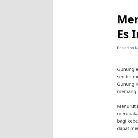
Men
Es 
Posted on
N
Gunung es
sendiri m
Gunung Ke
memang m
Menurut D
merupaka
bagi kebe
dapat mem