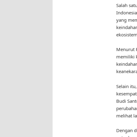
Salah sat
Indonesia
yang mem
keindaha
ekosistem
Menurut P
memiliki 
keindahan
keanekar
Selain it
kesempata
Budi Sant
perubahan
melihat l
Dengan d