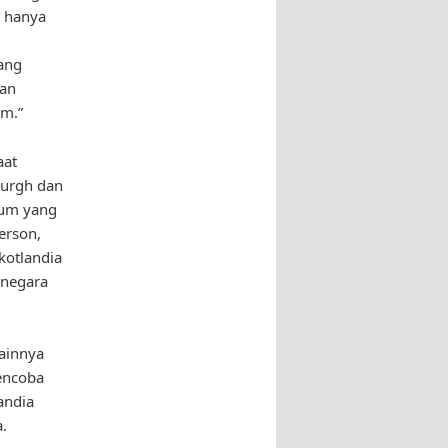
n hanya
ang
kan
am.”
aat
nburgh dan
eum yang
erson,
kotlandia
 negara
lainnya
mencoba
landia
.