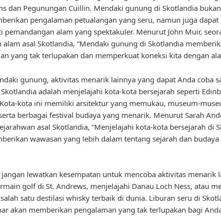
s dan Pegunungan Cuillin. Mendaki gunung di Skotlandia buka
berikan pengalaman petualangan yang seru, namun juga dapat
i pemandangan alam yang spektakuler. Menurut John Muir, seor
h alam asal Skotlandia, “Mendaki gunung di Skotlandia memberi
n yang tak terlupakan dan memperkuat koneksi kita dengan al
ndaki gunung, aktivitas menarik lainnya yang dapat Anda coba s
i Skotlandia adalah menjelajahi kota-kota bersejarah seperti Edi
 Kota-kota ini memiliki arsitektur yang memukau, museum-mus
serta berbagai festival budaya yang menarik. Menurut Sarah And
ejarahwan asal Skotlandia, “Menjelajahi kota-kota bersejarah di S
berikan wawasan yang lebih dalam tentang sejarah dan budaya
u, jangan lewatkan kesempatan untuk mencoba aktivitas menarik 
ermain golf di St. Andrews, menjelajahi Danau Loch Ness, atau 
salah satu destilasi whisky terbaik di dunia. Liburan seru di Skot
nar akan memberikan pengalaman yang tak terlupakan bagi Anda