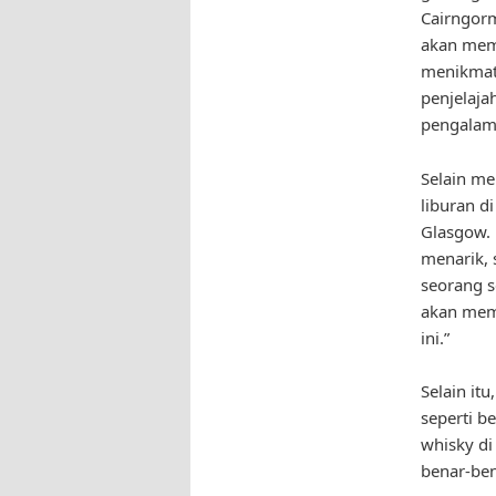
Cairngorm
akan mem
menikmat
penjelaja
pengalama
Selain me
liburan d
Glasgow.
menarik, 
seorang s
akan mem
ini.”
Selain it
seperti b
whisky di 
benar-be