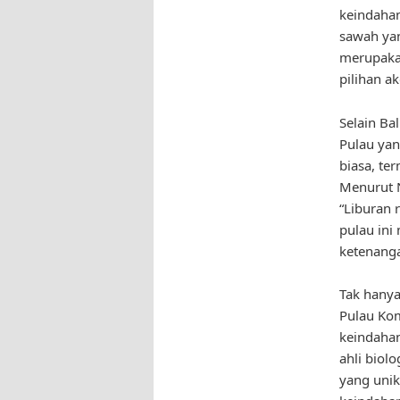
keindahan
sawah yan
merupakan
pilihan a
Selain Ba
Pulau yan
biasa, te
Menurut N
“Liburan 
pulau ini
ketenang
Tak hanya
Pulau Ko
keindahan
ahli biol
yang uni