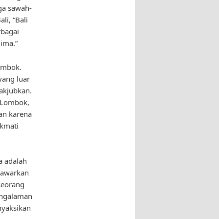
ga sawah-
li, “Bali
rbagai
lima.”
Lombok.
yang luar
akjubkan.
i Lombok,
an karena
ikmati
a adalah
nawarkan
seorang
pengalaman
nyaksikan