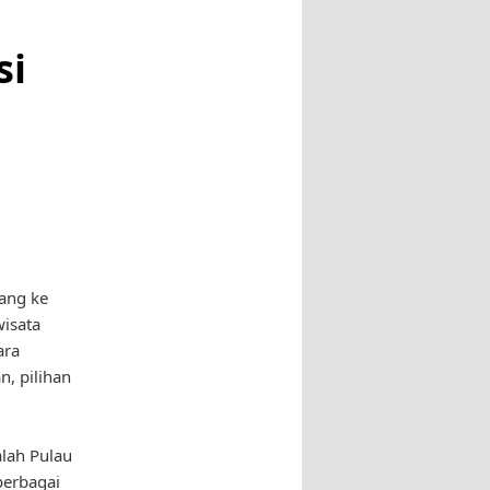
si
ang ke
isata
ara
, pilihan
alah Pulau
berbagai