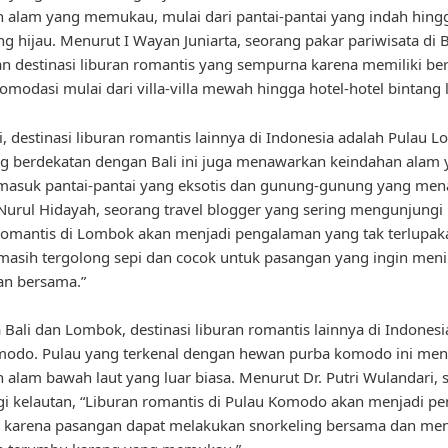
 alam yang memukau, mulai dari pantai-pantai yang indah hing
g hijau. Menurut I Wayan Juniarta, seorang pakar pariwisata di Ba
 destinasi liburan romantis yang sempurna karena memiliki be
komodasi mulai dari villa-villa mewah hingga hotel-hotel bintang 
li, destinasi liburan romantis lainnya di Indonesia adalah Pulau 
g berdekatan dengan Bali ini juga menawarkan keindahan alam 
rmasuk pantai-pantai yang eksotis dan gunung-gunung yang men
urul Hidayah, seorang travel blogger yang sering mengunjung
romantis di Lombok akan menjadi pengalaman yang tak terlupak
 masih tergolong sepi dan cocok untuk pasangan yang ingin men
an bersama.”
 Bali dan Lombok, destinasi liburan romantis lainnya di Indonesi
modo. Pulau yang terkenal dengan hewan purba komodo ini me
 alam bawah laut yang luar biasa. Menurut Dr. Putri Wulandari, 
ogi kelautan, “Liburan romantis di Pulau Komodo akan menjadi 
k karena pasangan dapat melakukan snorkeling bersama dan me