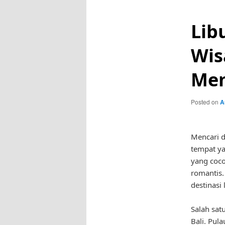
Lib
Wis
Me
Posted on
A
Mencari d
tempat ya
yang coc
romantis.
destinasi
Salah sat
Bali. Pul