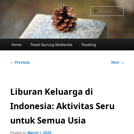
Skip
to
Sear
primary
content
Main
Home
Travel Gunung Skotlandia
Traveling
menu
Post
←
Previous
Next
→
navigation
Liburan Keluarga di
Indonesia: Aktivitas Seru
untuk Semua Usia
Posted on
March 1, 2025