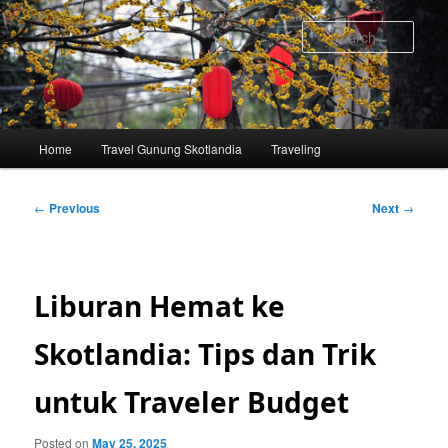
Skip
to
Sear
primary
content
Main
Home
Travel Gunung Skotlandia
Traveling
menu
Post
←
Previous
Next
→
navigation
Liburan Hemat ke
Skotlandia: Tips dan Trik
untuk Traveler Budget
Posted on
May 25, 2025