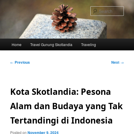
Skip
to
Sear
primary
content
Main
Home
Travel Gunung Skotlandia
Traveling
menu
Post
←
Previous
Next
→
navigation
Kota Skotlandia: Pesona
Alam dan Budaya yang Tak
Tertandingi di Indonesia
Posted on
November 9, 2024