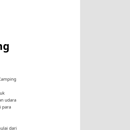
ng
 Camping
uk
an udara
i para
lai dari