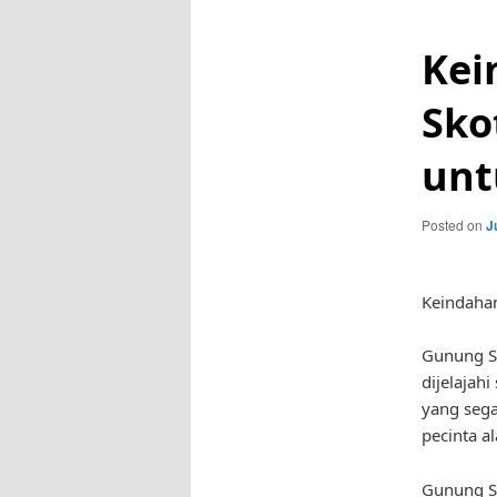
Kei
Sko
unt
Posted on
J
Keindaha
Gunung S
dijelaja
yang sega
pecinta a
Gunung Sk