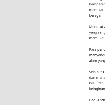
hamparan
memikat. 
beragam, 
Menurut a
yang sang
memukau 
Para pend
menyangka
alam yang
Selain it
dan mena
kesulitan
keinginan
Bagi Anda