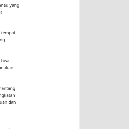
anau yang
t
h tempat
ang
 bisa
antikan
enantang
ngkatan
puan dan